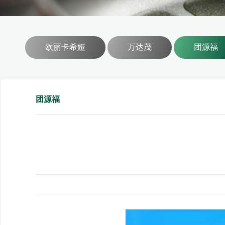
欧丽卡希娅
万达茂
团源福
团源福