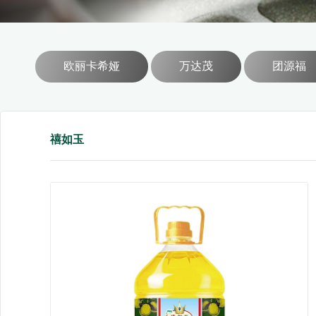
欧丽卡希娅
万达茂
团源福
禧如玉