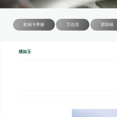
欧丽卡希娅
万达茂
团源福
禧如玉