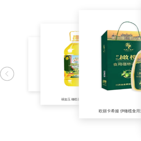
团源福 农家香小榨菜籽油
禧如玉 橄榄葵花食用油
欧丽卡希娅 伊橄榄食用油礼盒装
欧丽卡希娅 伊橄榄食